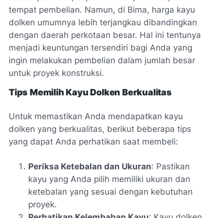
tempat pembelian. Namun, di Bima, harga kayu
dolken umumnya lebih terjangkau dibandingkan
dengan daerah perkotaan besar. Hal ini tentunya
menjadi keuntungan tersendiri bagi Anda yang
ingin melakukan pembelian dalam jumlah besar
untuk proyek konstruksi.
Tips Memilih Kayu Dolken Berkualitas
Untuk memastikan Anda mendapatkan kayu
dolken yang berkualitas, berikut beberapa tips
yang dapat Anda perhatikan saat membeli:
Periksa Ketebalan dan Ukuran
: Pastikan
kayu yang Anda pilih memiliki ukuran dan
ketebalan yang sesuai dengan kebutuhan
proyek.
Perhatikan Kelembaban Kayu
: Kayu dolken