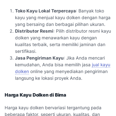
Toko Kayu Lokal Terpercaya
: Banyak toko
kayu yang menjual kayu dolken dengan harga
yang bersaing dan berbagai pilihan ukuran.
Distributor Resmi
: Pilih distributor resmi kayu
dolken yang menawarkan kayu dengan
kualitas terbaik, serta memiliki jaminan dan
sertifikasi.
Jasa Pengiriman Kayu
: Jika Anda mencari
kemudahan, Anda bisa memilih jasa
jual kayu
dolken
online yang menyediakan pengiriman
langsung ke lokasi proyek Anda.
Harga Kayu Dolken di Bima
Harga kayu dolken bervariasi tergantung pada
beberapa faktor, seperti ukuran, kualitas, dan