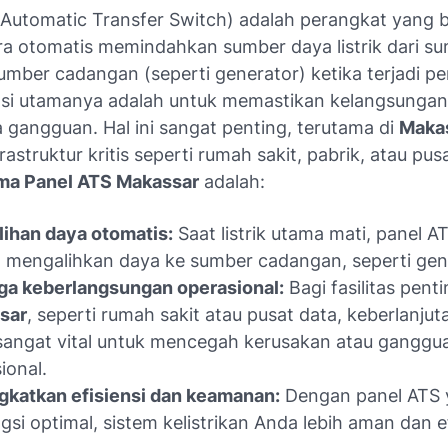
(Automatic Transfer Switch) adalah perangkat yang 
ra otomatis memindahkan sumber daya listrik dari s
umber cadangan (seperti generator) ketika terjadi
ungsi utamanya adalah untuk memastikan kelangsunga
pa gangguan. Hal ini sangat penting, terutama di
Maka
frastruktur kritis seperti rumah sakit, pabrik, atau pus
ma Panel ATS Makassar
adalah:
ihan daya otomatis:
Saat listrik utama mati, panel A
 mengalihkan daya ke sumber cadangan, seperti gen
ga keberlangsungan operasional:
Bagi fasilitas penti
sar
, seperti rumah sakit atau pusat data, keberlanju
k sangat vital untuk mencegah kerusakan atau ganggu
ional.
katkan efisiensi dan keamanan:
Dengan panel ATS 
gsi optimal, sistem kelistrikan Anda lebih aman dan ef