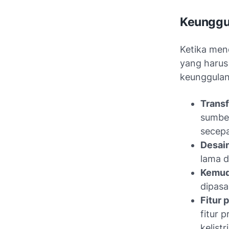
Keunggul
Ketika men
yang harus
keunggulan,
Transf
sumber
secep
Desain
lama d
Kemuda
dipasa
Fitur 
fitur 
kelist