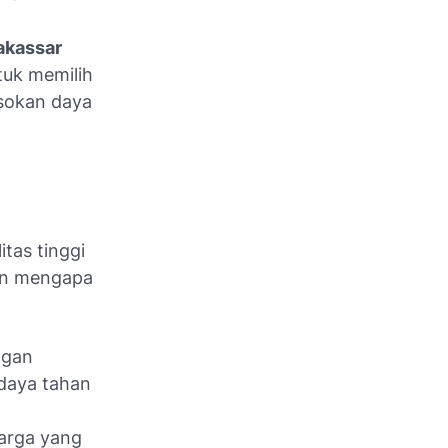
kassar
tuk memilih
asokan daya
itas tinggi
san mengapa
ngan
 daya tahan
arga yang