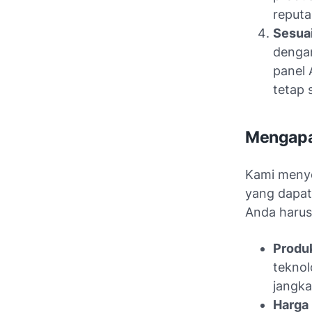
reputa
Sesuai
dengan
panel 
tetap s
Mengapa 
Kami menye
yang dapat
Anda harus
Produk
teknol
jangka
Harga 