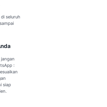
k
di seluruh
 sampai
Anda
, jangan
tsApp :
sesuaikan
gan
i siap
ien.