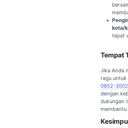
bersai
memba
Pengir
kota/k
tepat 
Tempat T
Jika Anda 
ragu untuk
0852-3002
dengan keb
dukungan t
membantu A
Kesimpu