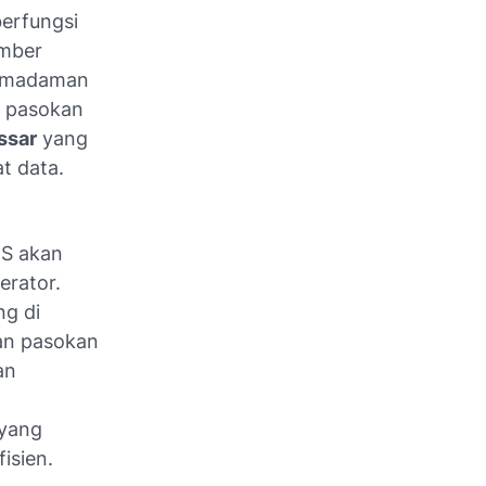
berfungsi
umber
 pemadaman
n pasokan
ssar
yang
at data.
TS akan
erator.
ng di
tan pasokan
an
yang
isien.