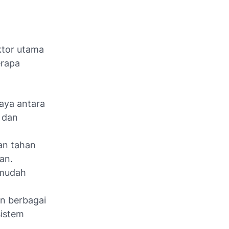
aktor utama
erapa
aya antara
 dan
an tahan
an.
 mudah
n berbagai
sistem