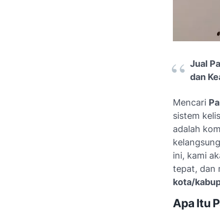
Jual P
dan Ke
Mencari
Pa
sistem keli
adalah kom
kelangsung
ini, kami 
tepat, dan
kota/kabu
Apa Itu 