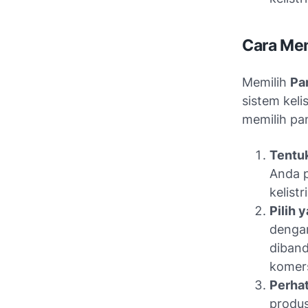
Cara Mem
Memilih
Pa
sistem keli
memilih pan
Tentuk
Anda p
kelist
Pilih 
dengan
diband
komers
Perhat
produs