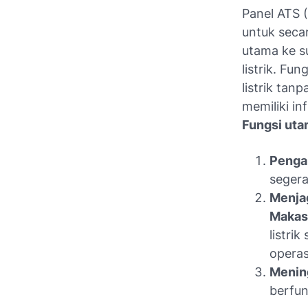
Panel ATS 
untuk seca
utama ke s
listrik. F
listrik tan
memiliki in
Fungsi uta
Pengal
segera
Menja
Makas
listri
operas
Mening
berfun