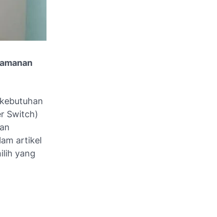
Keamanan
 kebutuhan
er Switch)
kan
am artikel
ilih yang