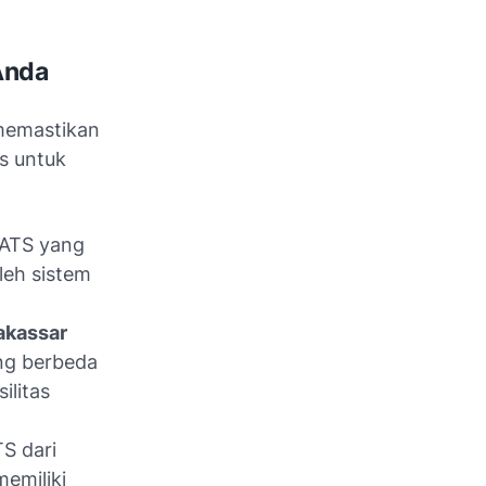
Anda
memastikan
ps untuk
 ATS yang
leh sistem
kassar
ang berbeda
ilitas
TS dari
emiliki