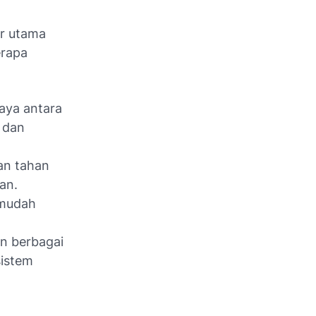
or utama
erapa
aya antara
 dan
an tahan
an.
 mudah
n berbagai
sistem