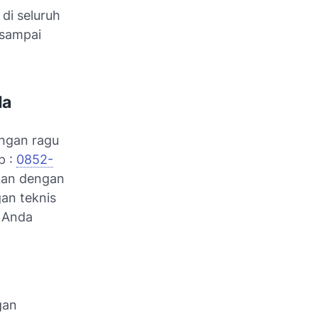
di seluruh
 sampai
da
angan ragu
p :
0852-
ikan dengan
an teknis
 Anda
gan