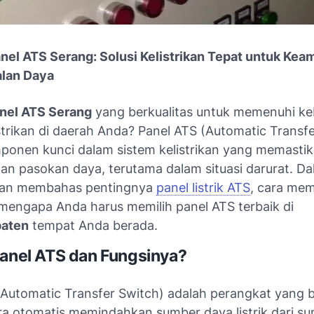
anel ATS Serang: Solusi Kelistrikan Tepat untuk Ke
lan Daya
nel ATS Serang
yang berkualitas untuk memenuhi k
strikan di daerah Anda? Panel ATS (Automatic Transf
ponen kunci dalam sistem kelistrikan yang memasti
an pasokan daya, terutama dalam situasi darurat. Dal
akan membahas pentingnya
panel listrik ATS
, cara mem
 mengapa Anda harus memilih panel ATS terbaik di
paten
tempat Anda berada.
Panel ATS dan Fungsinya?
(Automatic Transfer Switch) adalah perangkat yang 
ra otomatis memindahkan sumber daya listrik dari s