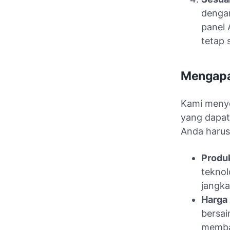
dengan
panel 
tetap s
Mengapa 
Kami menye
yang dapat
Anda harus
Produk
teknol
jangka
Harga 
bersai
memba