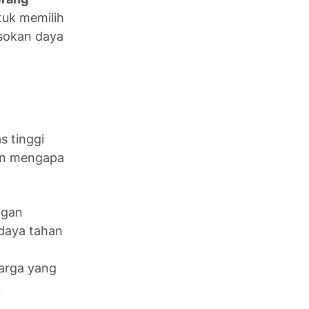
tuk memilih
asokan daya
s tinggi
san mengapa
ngan
 daya tahan
arga yang
k