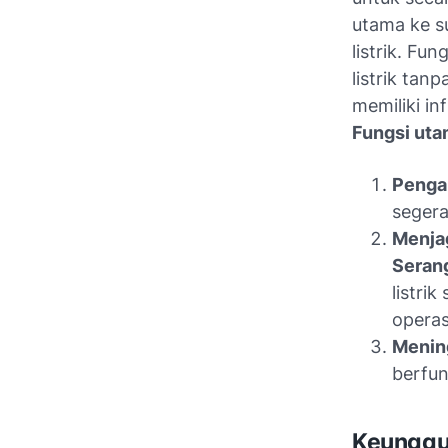
utama ke s
listrik. F
listrik tan
memiliki in
Fungsi uta
Pengal
segera
Menja
Seran
listri
operas
Mening
berfun
Keunggul