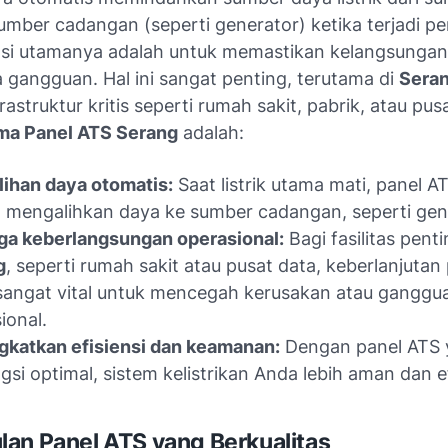
umber cadangan (seperti generator) ketika terjadi
ungsi utamanya adalah untuk memastikan kelangsunga
pa gangguan. Hal ini sangat penting, terutama di
Sera
frastruktur kritis seperti rumah sakit, pabrik, atau pus
ma Panel ATS Serang
adalah:
ihan daya otomatis:
Saat listrik utama mati, panel A
 mengalihkan daya ke sumber cadangan, seperti gen
ga keberlangsungan operasional:
Bagi fasilitas penti
g
, seperti rumah sakit atau pusat data, keberlanjuta
k sangat vital untuk mencegah kerusakan atau ganggu
ional.
katkan efisiensi dan keamanan:
Dengan panel ATS 
gsi optimal, sistem kelistrikan Anda lebih aman dan ef
an Panel ATS yang Berkualitas