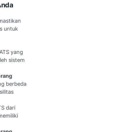
Anda
mastikan
ps untuk
 ATS yang
leh sistem
rang
ang berbeda
ilitas
TS dari
emiliki
rang