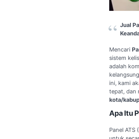
Jual P
Keanda
Mencari
Pa
sistem keli
adalah kom
kelangsung
ini, kami 
tepat, dan
kota/kabu
Apa Itu 
Panel ATS 
untuk seca