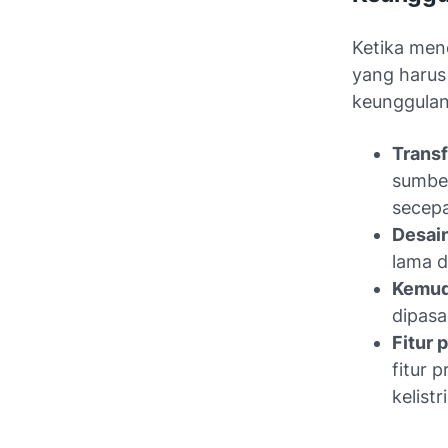
Ketika men
yang harus
keunggulan,
Transf
sumber
secep
Desain
lama d
Kemuda
dipasa
Fitur 
fitur 
kelist