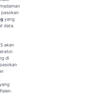
 pemadaman
n pasokan
ng
yang
at data.
TS akan
erator.
ng di
n pasokan
an
yang
isien.