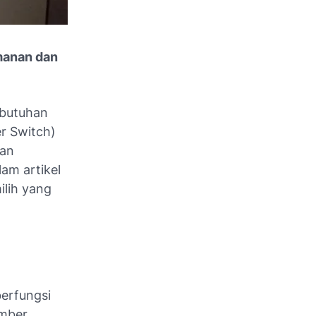
amanan dan
ebutuhan
er Switch)
kan
am artikel
ilih yang
berfungsi
umber