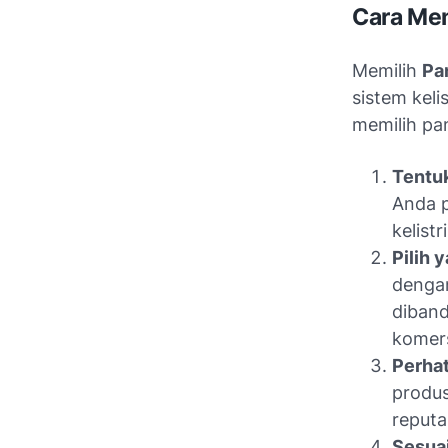
Cara Mem
Memilih
Pa
sistem keli
memilih pan
Tentuk
Anda p
kelist
Pilih 
dengan
diband
komers
Perhat
produs
reputa
Sesuai